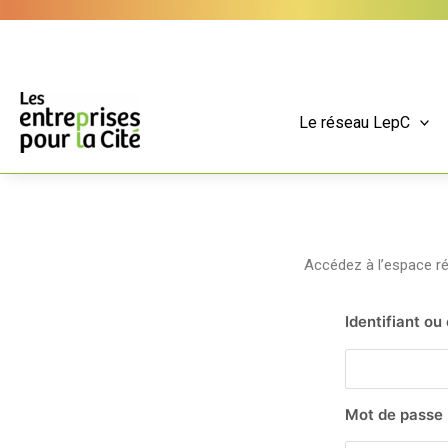
Aller
Panneau de gestion des cookies
au
contenu
Le réseau LepC
Accédez à l’espace 
Identifiant ou
Mot de passe