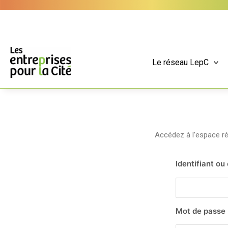
Aller
Panneau de gestion des cookies
au
contenu
Le réseau LepC
Accédez à l’espace 
Identifiant ou
Mot de passe