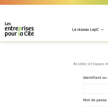
Aller
Panneau de gestion des cookies
au
contenu
Le réseau LepC
Accédez à l’espace 
Identifiant ou
Mot de passe