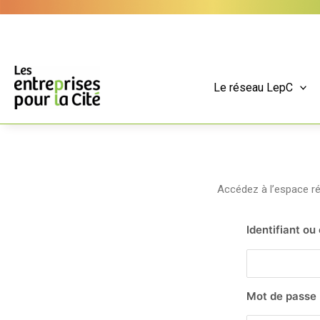
Aller
Panneau de gestion des cookies
au
contenu
Le réseau LepC
Accédez à l’espace 
Identifiant ou
Mot de passe