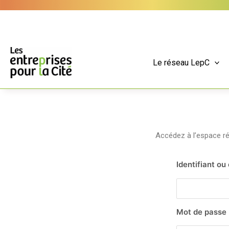
Aller
Panneau de gestion des cookies
au
contenu
Le réseau LepC
Accédez à l’espace 
Identifiant ou
Mot de passe