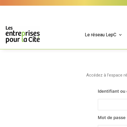
Aller
Panneau de gestion des cookies
au
contenu
Le réseau LepC
Accédez à l’espace 
Identifiant ou
Mot de passe