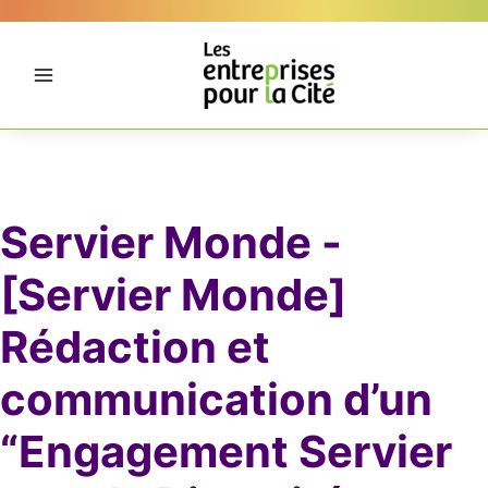
Aller
Panneau de gestion des cookies
au
contenu
Servier Monde -
[Servier Monde]
Rédaction et
communication d’un
“Engagement Servier