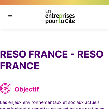
Aller
Panneau de gestion des cookies
au
contenu
RESO FRANCE - RESO
FRANCE
Objectif
Les enjeux environnementaux et sociaux actuels
nous incitent à remettre en question nos pratiques.