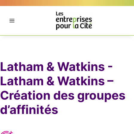
Aller
Panneau de gestion des cookies
au
contenu
Latham & Watkins -
Latham & Watkins –
Création des groupes
d’affinités