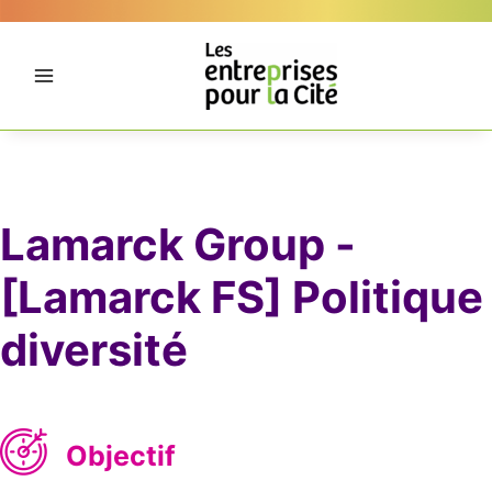
Aller
Panneau de gestion des cookies
au
contenu
Lamarck Group -
[Lamarck FS] Politique
diversité
Objectif