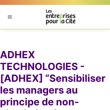
Aller
Panneau de gestion des cookies
au
contenu
ADHEX
TECHNOLOGIES -
[ADHEX] “Sensibiliser
les managers au
principe de non-